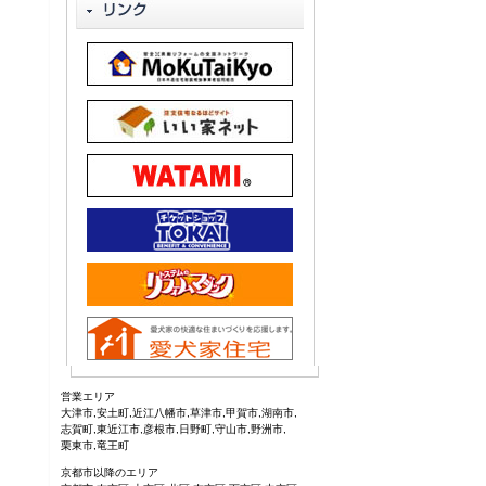
営業エリア
大津市,安土町,近江八幡市,草津市,甲賀市,湖南市,
志賀町,東近江市,彦根市,日野町,守山市,野洲市,
栗東市,竜王町
京都市以降のエリア