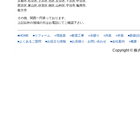
京都市,右京区,上京区,北区,左京区,下京区,中京区,
西京区,東山区,伏見区,南区,山科区,宇治市,亀岡市,
枚方市
その他、関西一円承っております。
上記以外の地域の方はお電話にてご確認下さい。
■
HOME
■リフォーム
○
増改築
○
耐震工事
○
水廻り
○
内装
○
外装
■
新築(
■
よくあるご質問
■
お役立ち情報
■
お見積り・お問い合わせ
■会社案内
○
概要・
Copyright © 株