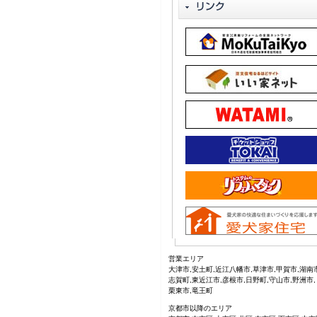
営業エリア
大津市,安土町,近江八幡市,草津市,甲賀市,湖南市
志賀町,東近江市,彦根市,日野町,守山市,野洲市,
栗東市,竜王町
京都市以降のエリア